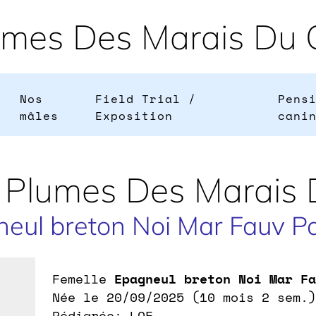
umes Des Marais Du C
Nos
Field Trial /
Pens
mâles
Exposition
cani
Plumes Des Marais 
eul breton Noi Mar Fauv P
Femelle
Epagneul breton Noi Mar Fa
Née le 20/09/2025 (10 mois 2 sem.)
Pédigrée: LOF