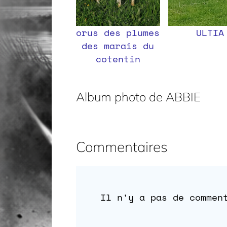
orus des plumes
ULTIA
des marais du
cotentin
Album photo de ABBIE
Commentaires
Il n'y a pas de commen