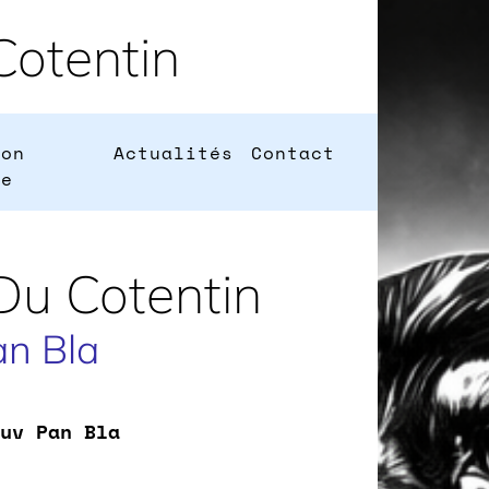
otentin
ion
Actualités
Contact
ne
Du Cotentin
an Bla
uv Pan Bla