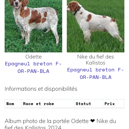
Odette
Nike du fief des
Kallistos
Epagneul breton F-
Epagneul breton F-
OR-PAN-BLA
OR-PAN-BLA
Informations et disponibilités
Nom
Race et robe
Statut
Prix
Album photo de la portée Odette ❤ Nike du
fief des Kallistos 2024