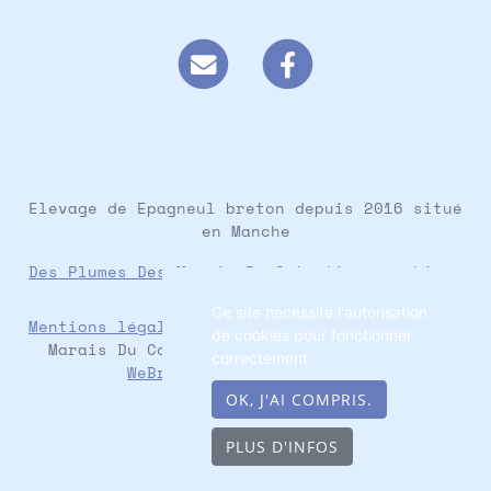
Elevage de Epagneul breton depuis 2016 situé
en Manche
Des Plumes Des Marais Du Cotentin
sur
chien-
et-chiot.com
Ce site nécessite l'autorisation
Mentions légales
- Copyright© Des Plumes Des
de cookies pour fonctionner
Marais Du Cotentin 2026 - Site créé avec
correctement.
WeBreed
, Poséïdon theme
OK, J'AI COMPRIS.
PLUS D'INFOS