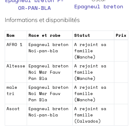
Epagneul breton F-
Epagneul breton
OR-PAN-BLA
Informations et disponibilités
Nom
Race et robe
Statut
Prix
AFRO 1
Epagneul breton
A rejoint sa
Noi-pan-bla
famille
(Manche)
Altesse
Epagneul breton
A rejoint sa
Noi Mar Fauv
famille
Pan Bla
(Manche)
male
Epagneul breton
A rejoint sa
tri
Noi Mar Fauv
famille
Pan Bla
(Manche)
Ascot
Epagneul breton
A rejoint sa
Noi-pan-bla
famille
(Calvados)