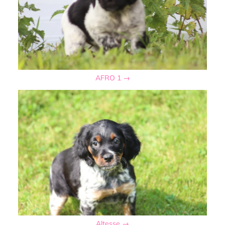
AFRO 1 →
Altesse →