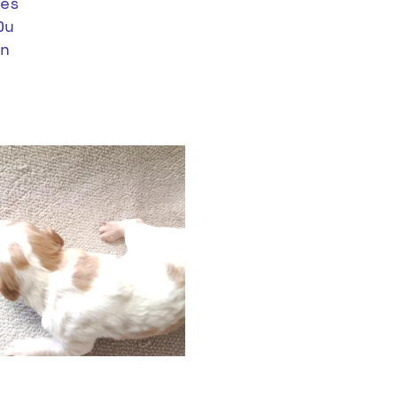
es
Du
n