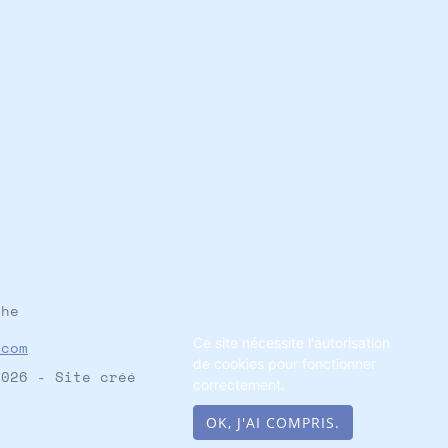
che
Ce site nécessite l'autorisation
.com
de cookies pour fonctionner
026 - Site créé
correctement.
OK, J'AI COMPRIS.