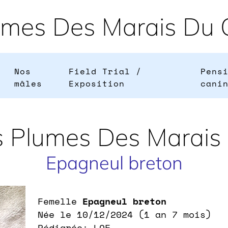
umes Des Marais Du C
Nos
Field Trial /
Pens
mâles
Exposition
cani
s Plumes Des Marais
Epagneul breton
Femelle
Epagneul breton
Née le 10/12/2024 (1 an 7 mois)
Pédigrée: LOF