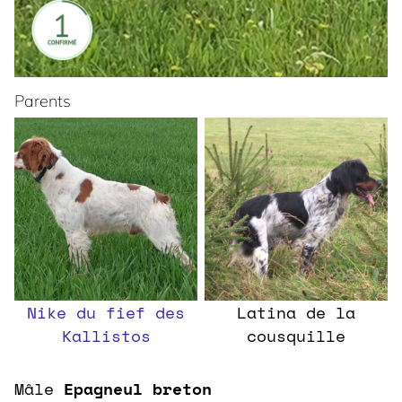
Parents
Nike du fief des
Latina de la
Kallistos
cousquille
Mâle
Epagneul breton