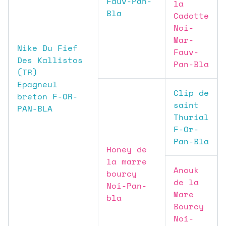
Fauv-Pan-
la
Bla
Cadotte
Noi-
Mar-
Nike Du Fief
Fauv-
Des Kallistos
Pan-Bla
(TR)
Epagneul
Clip de
breton F-OR-
saint
PAN-BLA
Thurial
F-Or-
Pan-Bla
Honey de
la marre
Anouk
bourcy
de la
Noi-Pan-
Mare
bla
Bourcy
Noi-